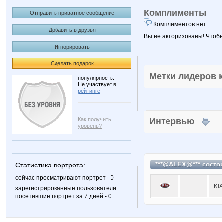
Комплименты
Отправить приватное сообщение
Комплиментов нет.
Добавить в друзья
Вы не авторизованы! Чтоб
Игнорировать
Сделать подарок
Метки лидеров
популярность:
Не участвует в
рейтинге
Как получить
Интервью
уровень?
***@ALEX@*** состо
Статистика портрета:
сейчас просматривают портрет - 0
KI
зарегистрированные пользователи
посетившие портрет за 7 дней - 0