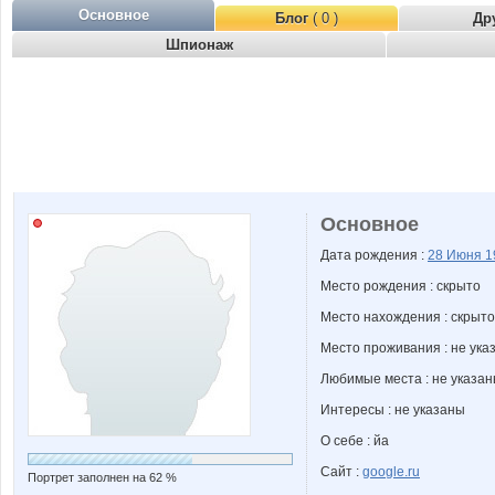
Основное
Блог
( 0 )
Др
Шпионаж
Основное
Дата рождения :
28 Июня
1
Место рождения : скрыто
Место нахождения : скрыто
Место проживания : не ука
Любимые места : не указа
Интересы : не указаны
О себе : йа
Сайт :
google.ru
Портрет заполнен на 62 %