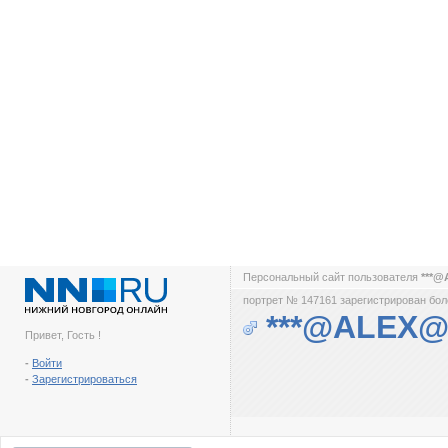
Персональный сайт пользователя
***@
портрет № 147161 зарегистрирован боле
***@ALEX@
Привет, Гость !
-
Войти
-
Зарегистрироваться